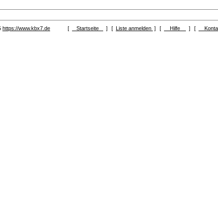
5
https://www.kbx7.de
[
Startseite
]
[
Liste anmelden
]
[
Hilfe
]
[
Kont