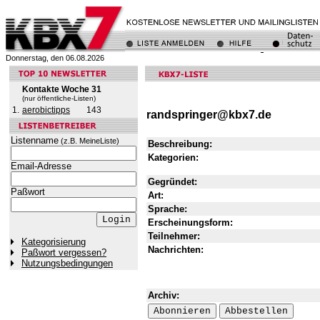
Donnerstag, den 06.08.2026
Kontakte Woche 31
(nur öffentliche-Listen)
1.
aerobictipps
143
randspringer@kbx7.de
Listenname
(z.B. MeineListe)
Beschreibung:
Kategorien:
Email-Adresse
Gegründet:
Paßwort
Art:
Sprache:
Erscheinungsform:
Teilnehmer:
Kategorisierung
Nachrichten:
Paßwort vergessen?
Nutzungsbedingungen
Archiv: