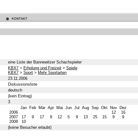
eine Liste der Bannewitzer Schachspieler
KBX7
>
Erholung und Freizeit
>
Spiele
KBX7
>
Sport
>
Mehr Sportarten
23.11.2006
Diskussionsliste
deutsch
(kein Eintrag)
3
Jan
Feb
Mär
Apr
Mai
Jun
Jul
Aug
Sep
Okt
Nov
Dez
2006
12
16
2007
17
9
17
9
12
5
9
13
25
15
9
9
2008
10
(keine Besucher erlaubt)