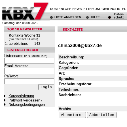
Samstag, den 08.08.2026
Kontakte Woche 31
(nur öffentliche-Listen)
1.
aerobictipps
143
china2008@kbx7.de
Listenname
(z.B. MeineListe)
Beschreibung:
Kategorien:
Email-Adresse
Gegründet:
Art:
Paßwort
Sprache:
Erscheinungsform:
Teilnehmer:
Nachrichten:
Kategorisierung
Paßwort vergessen?
Nutzungsbedingungen
Archiv: