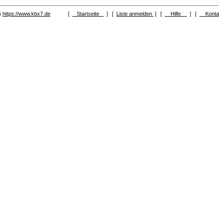
5
https://www.kbx7.de
[
Startseite
]
[
Liste anmelden
]
[
Hilfe
]
[
Kont