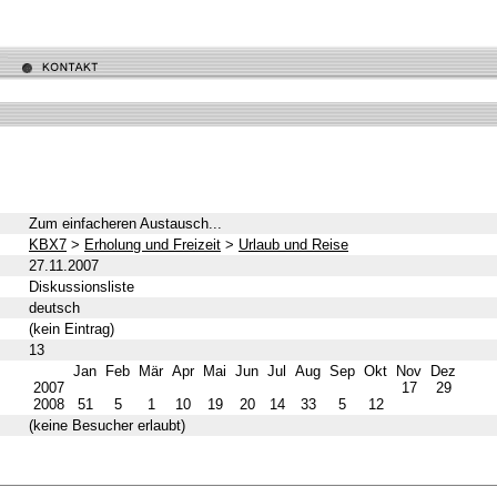
Zum einfacheren Austausch...
KBX7
>
Erholung und Freizeit
>
Urlaub und Reise
27.11.2007
Diskussionsliste
deutsch
(kein Eintrag)
13
Jan
Feb
Mär
Apr
Mai
Jun
Jul
Aug
Sep
Okt
Nov
Dez
2007
17
29
2008
51
5
1
10
19
20
14
33
5
12
(keine Besucher erlaubt)