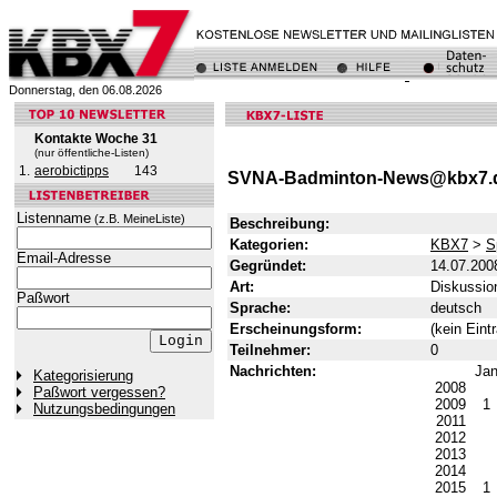
Donnerstag, den 06.08.2026
Kontakte Woche 31
(nur öffentliche-Listen)
1.
aerobictipps
143
SVNA-Badminton-News@kbx7.
Listenname
(z.B. MeineListe)
Beschreibung:
Kategorien:
KBX7
>
S
Email-Adresse
Gegründet:
14.07.200
Art:
Diskussion
Paßwort
Sprache:
deutsch
Erscheinungsform:
(kein Eint
Teilnehmer:
0
Nachrichten:
Ja
Kategorisierung
2008
Paßwort vergessen?
2009
1
Nutzungsbedingungen
2011
2012
2013
2014
2015
1