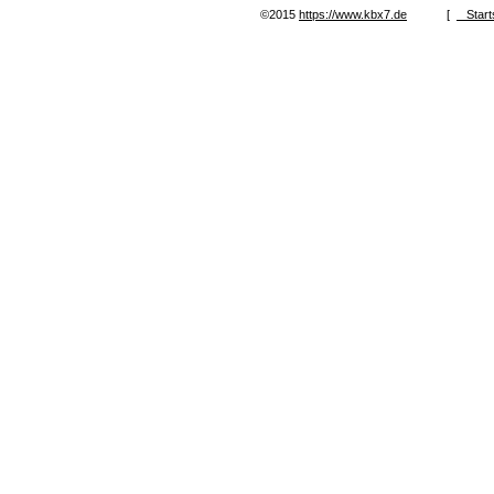
©2015
https://www.kbx7.de
[
Start