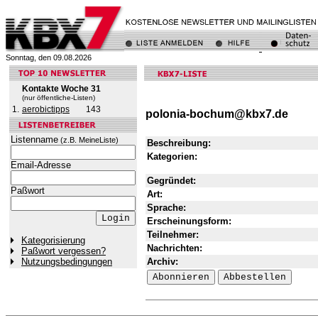
Sonntag, den 09.08.2026
Kontakte Woche 31
(nur öffentliche-Listen)
1.
aerobictipps
143
polonia-bochum@kbx7.de
Listenname
(z.B. MeineListe)
Beschreibung:
Kategorien:
Email-Adresse
Gegründet:
Paßwort
Art:
Sprache:
Erscheinungsform:
Teilnehmer:
Kategorisierung
Nachrichten:
Paßwort vergessen?
Archiv:
Nutzungsbedingungen