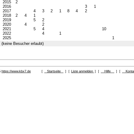
2015
2
2016
3
1
2017
4
3
2
1
8
4
2
2018
2
4
1
2019
5
2
2020
4
2
2021
5
4
10
2022
4
1
2025
1
(keine Besucher erlaubt)
5
https://www.kbx7.de
[
Startseite
]
[
Liste anmelden
]
[
Hilfe
]
[
Kont