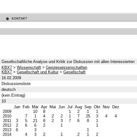
Gesellschaftliche Analyse und Kritik zur Diskussion mit allen Interessierten
KBX7
>
Wissenschaft
>
Geisteswissenschaften
KBX7
>
Gesellschaft und Kultur
>
Gesellschaft
16.02.2009
Diskussionsliste
deutsch
(kein Eintrag)
10
Jan
Feb
Mär
Apr
Mai
Jun
Jul
Aug
Sep
Okt
Nov
Dez
2009
10
8
1
2
1
1
2010
7
1
4
2
2
1
7
25
3
4
4
2011
3
5
21
8
2
3
7
6
8
1
2012
2
6
6
2
1
1
2013
6
3
1
2014
4
3
2
1
2
1
2