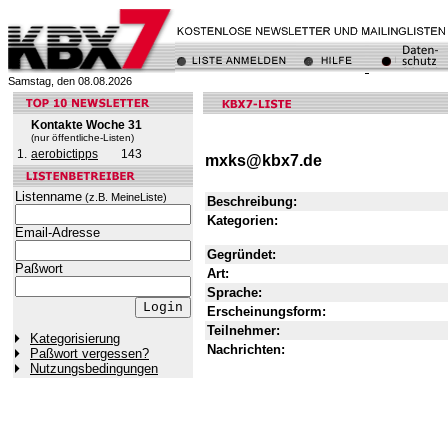
Samstag, den 08.08.2026
Kontakte Woche 31
(nur öffentliche-Listen)
1.
aerobictipps
143
mxks@kbx7.de
Listenname
(z.B. MeineListe)
Beschreibung:
Kategorien:
Email-Adresse
Gegründet:
Paßwort
Art:
Sprache:
Erscheinungsform:
Teilnehmer:
Kategorisierung
Nachrichten:
Paßwort vergessen?
Nutzungsbedingungen