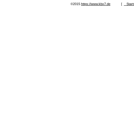
©2015
https://www.kbx7.de
[
Start