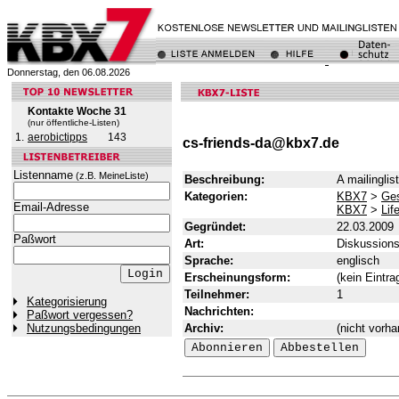
Donnerstag, den 06.08.2026
Kontakte Woche 31
(nur öffentliche-Listen)
1.
aerobictipps
143
cs-friends-da@kbx7.de
Listenname
(z.B. MeineListe)
Beschreibung:
A mailinglis
Kategorien:
KBX7
>
Ges
Email-Adresse
KBX7
>
Lif
Gegründet:
22.03.2009
Paßwort
Art:
Diskussions
Sprache:
englisch
Erscheinungsform:
(kein Eintra
Teilnehmer:
1
Kategorisierung
Nachrichten:
Paßwort vergessen?
Archiv:
(nicht vorh
Nutzungsbedingungen