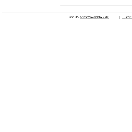
©2015
https://www.kbx7.de
[
Start