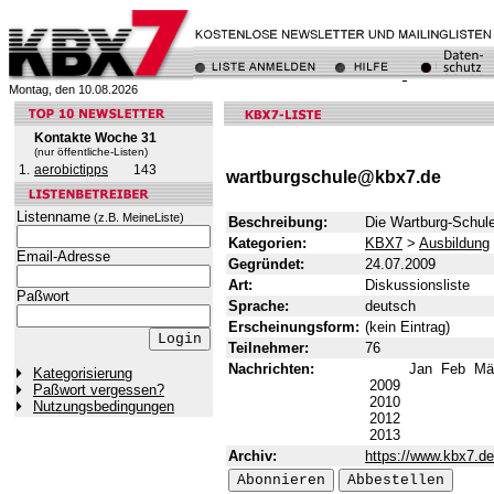
Montag, den 10.08.2026
Kontakte Woche 31
(nur öffentliche-Listen)
1.
aerobictipps
143
wartburgschule@kbx7.de
Listenname
(z.B. MeineListe)
Beschreibung:
Die Wartburg-Schule
Kategorien:
KBX7
>
Ausbildung
Email-Adresse
Gegründet:
24.07.2009
Art:
Diskussionsliste
Paßwort
Sprache:
deutsch
Erscheinungsform:
(kein Eintrag)
Teilnehmer:
76
Nachrichten:
Jan
Feb
Mä
Kategorisierung
2009
Paßwort vergessen?
2010
Nutzungsbedingungen
2012
2013
Archiv:
https://www.kbx7.de