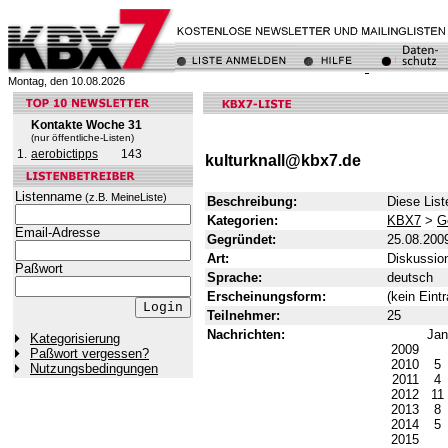
Montag, den 10.08.2026
Kontakte Woche 31
(nur öffentliche-Listen)
1.
aerobictipps
143
kulturknall@kbx7.de
Listenname
(z.B. MeineListe)
Beschreibung:
Diese List
Kategorien:
KBX7
>
G
Email-Adresse
Gegründet:
25.08.200
Art:
Diskussion
Paßwort
Sprache:
deutsch
Erscheinungsform:
(kein Eintr
Teilnehmer:
25
Nachrichten:
Ja
Kategorisierung
2009
Paßwort vergessen?
2010
5
Nutzungsbedingungen
2011
4
2012
11
2013
8
2014
5
2015