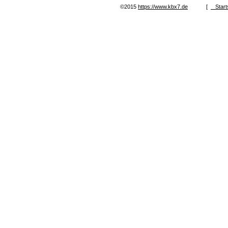
©2015
https://www.kbx7.de
[
Start