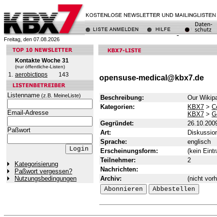
Freitag, den 07.08.2026
Kontakte Woche 31
(nur öffentliche-Listen)
1.
aerobictipps
143
opensuse-medical@kbx7.de
Listenname
(z.B. MeineListe)
Beschreibung:
Our Wikip
Kategorien:
KBX7
>
C
Email-Adresse
KBX7
>
G
Gegründet:
26.10.200
Paßwort
Art:
Diskussion
Sprache:
englisch
Erscheinungsform:
(kein Eintr
Teilnehmer:
2
Kategorisierung
Nachrichten:
Paßwort vergessen?
Archiv:
(nicht vor
Nutzungsbedingungen