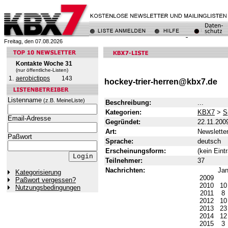
Freitag, den 07.08.2026
Kontakte Woche 31
(nur öffentliche-Listen)
1.
aerobictipps
143
hockey-trier-herren@kbx7.de
Listenname
(z.B. MeineListe)
Beschreibung:
...
Kategorien:
KBX7
>
S
Email-Adresse
Gegründet:
22.11.200
Art:
Newslette
Paßwort
Sprache:
deutsch
Erscheinungsform:
(kein Eint
Teilnehmer:
37
Nachrichten:
Ja
Kategorisierung
2009
Paßwort vergessen?
2010
1
Nutzungsbedingungen
2011
8
2012
1
2013
2
2014
1
2015
3