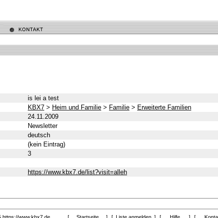
is lei a test
KBX7
>
Heim und Familie
>
Familie
>
Erweiterte Familien
24.11.2009
Newsletter
deutsch
(kein Eintrag)
3
https://www.kbx7.de/list?visit=alleh
5
https://www.kbx7.de
[
Startseite
]
[
Liste anmelden
]
[
Hilfe
]
[
Kont