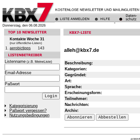
Donnerstag, den 06.08.2026
Kontakte Woche 31
(nur öffentliche-Listen)
1.
aerobictipps
143
alleh@kbx7.de
Listenname
(z.B. MeineListe)
Beschreibung:
Kategorien:
Email-Adresse
Gegründet:
Art:
Paßwort
Sprache:
Erscheinungsform:
Teilnehmer:
Nachrichten:
Kategorisierung
Archiv:
Paßwort vergessen?
Nutzungsbedingungen
©201