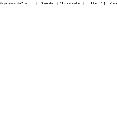
5
https://www.kbx7.de
[
Startseite
]
[
Liste anmelden
]
[
Hilfe
]
[
Kont