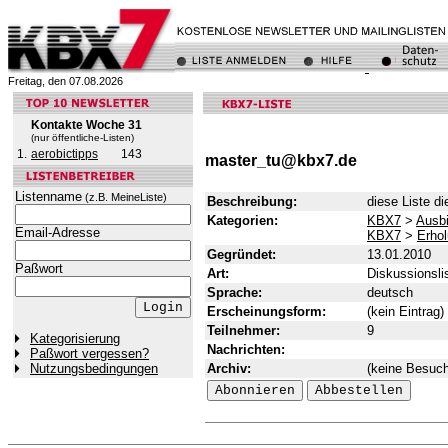
Freitag, den 07.08.2026
Kontakte Woche 31
(nur öffentliche-Listen)
1.
aerobictipps
143
master_tu@kbx7.de
Listenname
(z.B. MeineListe)
Beschreibung:
diese Liste d
Kategorien:
KBX7
>
Ausbi
Email-Adresse
KBX7
>
Erhol
Gegründet:
13.01.2010
Paßwort
Art:
Diskussionsli
Sprache:
deutsch
Erscheinungsform:
(kein Eintrag)
Teilnehmer:
9
Kategorisierung
Nachrichten:
Paßwort vergessen?
Archiv:
(keine Besuch
Nutzungsbedingungen