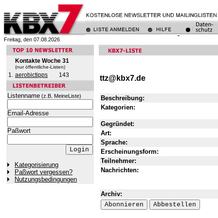
Freitag, den 07.08.2026
Kontakte Woche 31
(nur öffentliche-Listen)
1.
aerobictipps
143
ttz@kbx7.de
Listenname
(z.B. MeineListe)
Beschreibung:
Kategorien:
Email-Adresse
Gegründet:
Paßwort
Art:
Sprache:
Erscheinungsform:
Teilnehmer:
Kategorisierung
Nachrichten:
Paßwort vergessen?
Nutzungsbedingungen
Archiv: