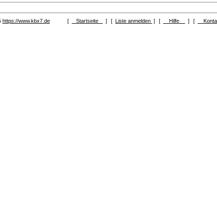
5
https://www.kbx7.de
[
Startseite
]
[
Liste anmelden
]
[
Hilfe
]
[
Kont