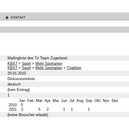
Mailingliste des Tri Team Zugerland.
KBX7
>
Sport
>
Mehr Sportarten
KBX7
>
Sport
>
Mehr Sportarten
>
Triathlon
20.01.2010
Diskussionsliste
deutsch
(kein Eintrag)
1
Jan
Feb
Mär
Apr
Mai
Jun
Jul
Aug
Sep
Okt
Nov
Dez
2010
5
2011
3
5
2
1
1
1
(keine Besucher erlaubt)