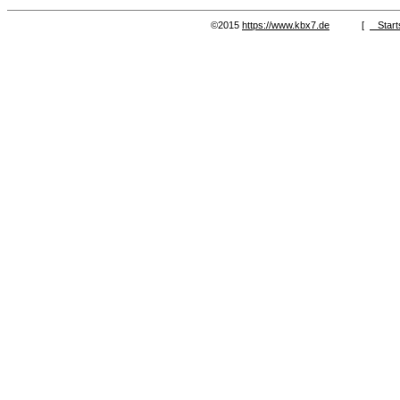
©2015
https://www.kbx7.de
[
Start