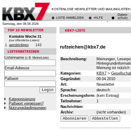
Samstag, den 08.08.2026
Kontakte Woche 31
(nur öffentliche-Listen)
1.
aerobictipps
143
rufzeichen@kbx7.de
Listenname
(z.B. MeineListe)
Beschreibung:
Meinungen, Leserpo
Hintergrundinformati
Meinung ist nützlch
Email-Adresse
Kategorien:
KBX7
>
Gesellschaf
Paßwort
Gegründet:
09.04.2010
Art:
Newsletter
Sprache:
deutsch
Erscheinungsform:
(kein Eintrag)
Kategorisierung
Teilnehmer:
1
Paßwort vergessen?
Nachrichten:
Nutzungsbedingungen
Archiv:
(nicht vorhanden)