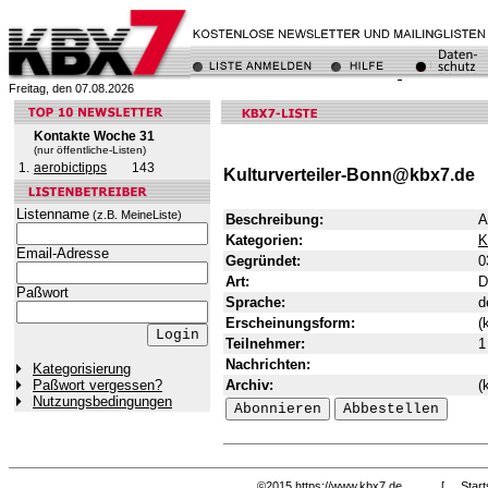
Freitag, den 07.08.2026
Kontakte Woche 31
(nur öffentliche-Listen)
1.
aerobictipps
143
Kulturverteiler-Bonn@kbx7.de
Listenname
(z.B. MeineListe)
Beschreibung:
A
Kategorien:
K
Email-Adresse
Gegründet:
0
Art:
D
Paßwort
Sprache:
d
Erscheinungsform:
(
Teilnehmer:
1
Nachrichten:
Kategorisierung
Archiv:
(
Paßwort vergessen?
Nutzungsbedingungen
©2015
https://www.kbx7.de
[
Start