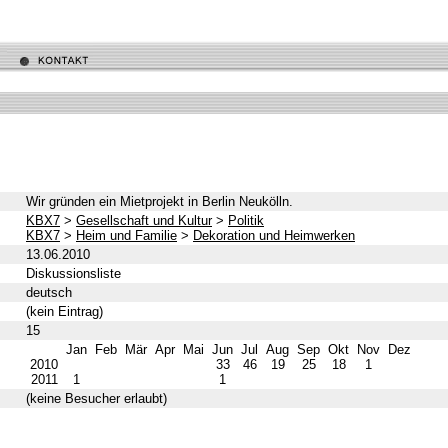
Wir gründen ein Mietprojekt in Berlin Neukölln.
KBX7
>
Gesellschaft und Kultur
>
Politik
KBX7
>
Heim und Familie
>
Dekoration und Heimwerken
13.06.2010
Diskussionsliste
deutsch
(kein Eintrag)
15
Jan
Feb
Mär
Apr
Mai
Jun
Jul
Aug
Sep
Okt
Nov
Dez
2010
33
46
19
25
18
1
2011
1
1
(keine Besucher erlaubt)