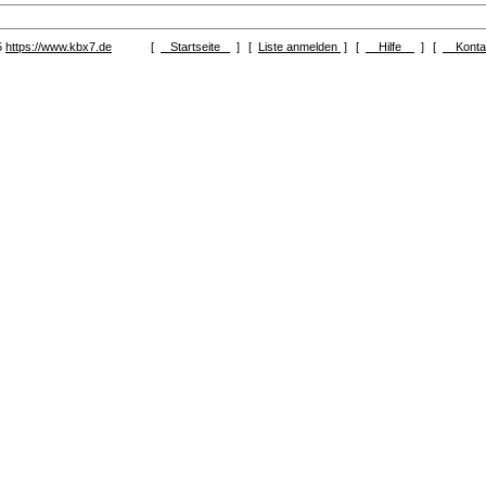
5
https://www.kbx7.de
[
Startseite
]
[
Liste anmelden
]
[
Hilfe
]
[
Kont