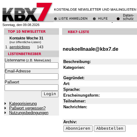
Sonntag, den 09.08.2026
Kontakte Woche 31
(nur öffentliche-Listen)
1.
aerobictipps
143
neukoellnaale@kbx7.de
Listenname
(z.B. MeineListe)
Beschreibung:
Kategorien:
Email-Adresse
Gegründet:
Paßwort
Art:
Sprache:
Erscheinungsform:
Teilnehmer:
Kategorisierung
Nachrichten:
Paßwort vergessen?
Nutzungsbedingungen
Archiv: