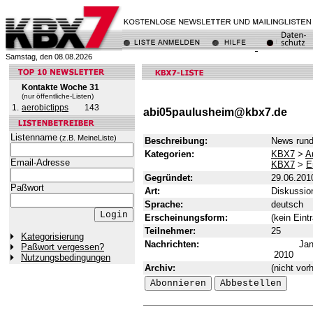
Samstag, den 08.08.2026
Kontakte Woche 31
(nur öffentliche-Listen)
1.
aerobictipps
143
abi05paulusheim@kbx7.de
Listenname
(z.B. MeineListe)
Beschreibung:
News rund
Kategorien:
KBX7
>
A
Email-Adresse
KBX7
>
E
Gegründet:
29.06.201
Paßwort
Art:
Diskussion
Sprache:
deutsch
Erscheinungsform:
(kein Eint
Teilnehmer:
25
Kategorisierung
Nachrichten:
Ja
Paßwort vergessen?
2010
Nutzungsbedingungen
Archiv:
(nicht vor