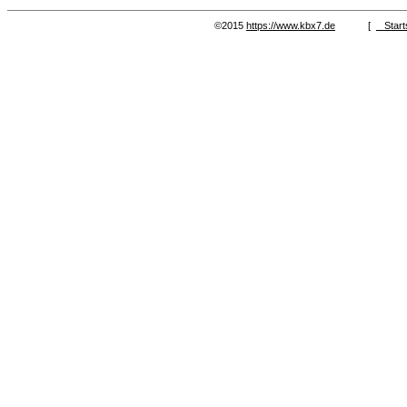
©2015
https://www.kbx7.de
[
Start