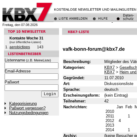
Freitag, den 07.08.2026
Kontakte Woche 31
(nur öffentliche-Listen)
1.
aerobictipps
143
vafk-bonn-forum@kbx7.de
Listenname
(z.B. MeineListe)
Beschreibung:
Mitglieder des Vät
Kategorien:
KBX7
>
Gesellsch
Email-Adresse
KBX7
>
Heim und 
Gegründet:
11.07.2010
Paßwort
Art:
Diskussionsliste
Sprache:
deutsch
Erscheinungsform:
(kein Eintrag)
Teilnehmer:
42
Kategorisierung
Nachrichten:
Jan
Feb
M
Paßwort vergessen?
2010
Nutzungsbedingungen
2011
1
2012
4
2013
2014
1
Archiv:
(keine Besucher er