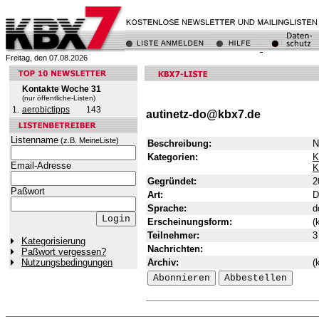
Freitag, den 07.08.2026
Kontakte Woche 31
(nur öffentliche-Listen)
1.
aerobictipps
143
autinetz-do@kbx7.de
Listenname
(z.B. MeineListe)
Beschreibung:
N
Kategorien:
K
Email-Adresse
K
Gegründet:
2
Paßwort
Art:
D
Sprache:
d
Erscheinungsform:
(
Teilnehmer:
3
Kategorisierung
Nachrichten:
Paßwort vergessen?
Archiv:
(
Nutzungsbedingungen