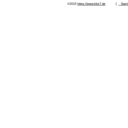
©2015
https://www.kbx7.de
[
Start