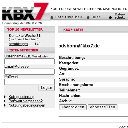
Donnerstag, den 06.08.2026
Kontakte Woche 31
(nur öffentliche-Listen)
1.
aerobictipps
143
sdsbonn@kbx7.de
Listenname
(z.B. MeineListe)
Beschreibung:
Kategorien:
Email-Adresse
Gegründet:
Art:
Paßwort
Sprache:
Erscheinungsform:
Teilnehmer:
Nachrichten:
Kategorisierung
Archiv:
Paßwort vergessen?
Nutzungsbedingungen
©201