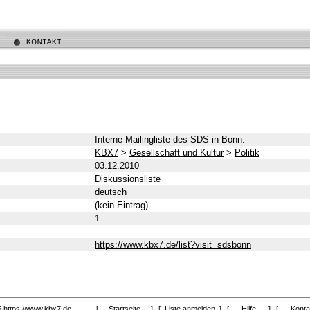
Interne Mailingliste des SDS in Bonn.
KBX7
>
Gesellschaft und Kultur
>
Politik
03.12.2010
Diskussionsliste
deutsch
(kein Eintrag)
1
https://www.kbx7.de/list?visit=sdsbonn
5
https://www.kbx7.de
[
Startseite
]
[
Liste anmelden
]
[
Hilfe
]
[
Kont