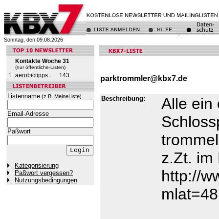
Sonntag, den 09.08.2026
Kontakte Woche 31
(nur öffentliche-Listen)
1.
aerobictipps
143
parktrommler@kbx7.de
Listenname
(z.B. MeineListe)
Beschreibung:
Alle ein
Email-Adresse
Schloss
Paßwort
trommel
z.Zt. i
Kategorisierung
http://
Paßwort vergessen?
Nutzungsbedingungen
mlat=4