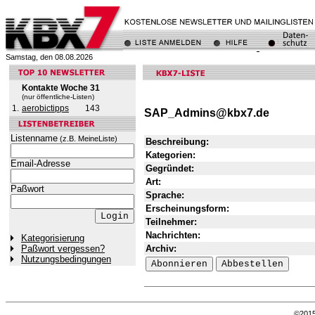
Samstag, den 08.08.2026
Kontakte Woche 31
(nur öffentliche-Listen)
1.
aerobictipps
143
SAP_Admins@kbx7.de
Listenname
(z.B. MeineListe)
Beschreibung:
Kategorien:
Email-Adresse
Gegründet:
Art:
Paßwort
Sprache:
Erscheinungsform:
Teilnehmer:
Nachrichten:
Kategorisierung
Archiv:
Paßwort vergessen?
Nutzungsbedingungen
©201