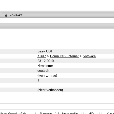
Sasy CDT
KBX7
>
Computer / Internet
>
Software
23.12.2010
Newsletter
deutsch
(kein Eintrag)
1
(nicht vorhanden)
5
https://www.kbx7.de
[
Startseite
]
[
Liste anmelden
]
[
Hilfe
]
[
Kont