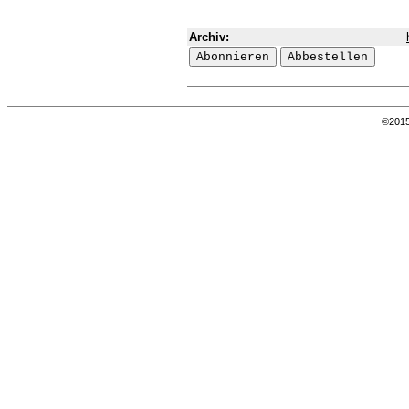
Archiv:
©201