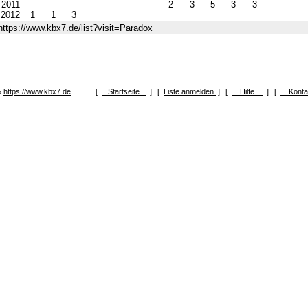
2011
2
3
5
3
3
2012
1
1
3
https://www.kbx7.de/list?visit=Paradox
5
https://www.kbx7.de
[
Startseite
]
[
Liste anmelden
]
[
Hilfe
]
[
Kont