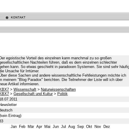
Der egoistische Vorteil des einzelnen kann manchmal zu so großen
gesellschaftlichen Nachteilen führen, daß es dem einzelnen schlechter
gehen kann. So etwas geschieht in paradoxen Systemen. Sie sind sehr häufi
die Ursache für Irrtümer.
Über diese Sachen und andere wissenschaftliche Fehlleistungen möchte ich
in meinem "Blog Paradox" berichten. Die Teilnehmer der Liste will ich über
neue Artikel informieren.
KBX7
>
Wissenschaft
>
Naturwissenschaften
KBX7
>
Gesellschaft und Kultur
>
Politik
18.07.2011
Newsletter
deutsch
(kein Eintrag)
83
Jan
Feb
Mär
Apr
Mai
Jun
Jul
Aug
Sep
Okt
Nov
Dez