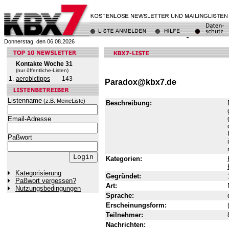
Donnerstag, den 06.08.2026
Kontakte Woche 31
(nur öffentliche-Listen)
1.
aerobictipps
143
Paradox@kbx7.de
Listenname
(z.B. MeineListe)
Beschreibung:
Email-Adresse
Paßwort
Kategorien:
Kategorisierung
Gegründet:
Paßwort vergessen?
Art:
Nutzungsbedingungen
Sprache:
Erscheinungsform:
Teilnehmer:
Nachrichten: