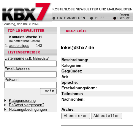
Samstag, den 08.08.2026
Kontakte Woche 31
(nur öffentliche-Listen)
1.
aerobictipps
143
lokis@kbx7.de
Listenname
(z.B. MeineListe)
Beschreibung:
Kategorien:
Email-Adresse
Gegründet:
Art:
Paßwort
Sprache:
Erscheinungsform:
Teilnehmer:
Nachrichten:
Kategorisierung
Paßwort vergessen?
Archiv:
Nutzungsbedingungen