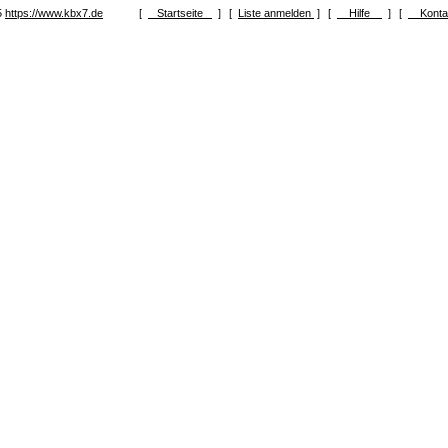
5
https://www.kbx7.de
[
Startseite
]
[
Liste anmelden
]
[
Hilfe
]
[
Kont