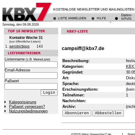
Sonntag, den 09.08.2026
Kontakte Woche 31
(nur öffentliche-Listen)
1.
aerobictipps
143
campsiff@kbx7.de
Listenname
(z.B. MeineListe)
Beschreibung:
festi
Kategorien:
KBX
Email-Adresse
Gegründet:
30.0
Art:
Disku
Paßwort
Sprache:
deut
Erscheinungsform:
(kein
Teilnehmer:
1
Nachrichten:
Kategorisierung
Archiv:
(nich
Paßwort vergessen?
Nutzungsbedingungen
©2015
https://www.kbx7.de
[
Start