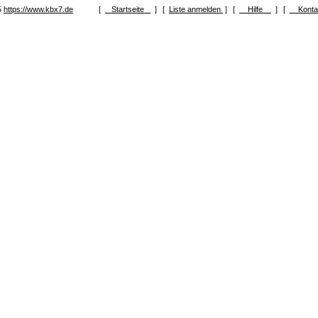
5
https://www.kbx7.de
[
Startseite
]
[
Liste anmelden
]
[
Hilfe
]
[
Kont