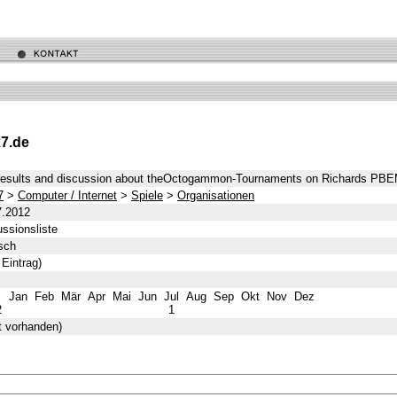
7.de
results and discussion about theOctogammon-Tournaments on Richards PBE
7
>
Computer / Internet
>
Spiele
>
Organisationen
7.2012
ssionsliste
sch
 Eintrag)
Jan
Feb
Mär
Apr
Mai
Jun
Jul
Aug
Sep
Okt
Nov
Dez
2
1
t vorhanden)