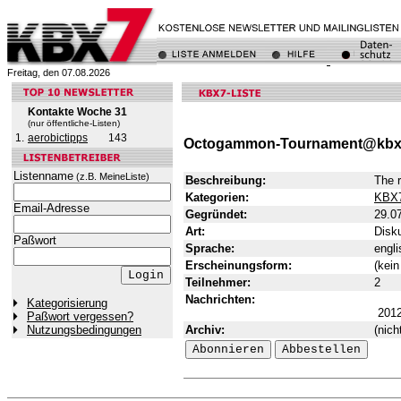
Freitag, den 07.08.2026
Kontakte Woche 31
(nur öffentliche-Listen)
1.
aerobictipps
143
Octogammon-Tournament@kbx
Listenname
(z.B. MeineListe)
Beschreibung:
The 
Kategorien:
KBX
Email-Adresse
Gegründet:
29.0
Art:
Disku
Paßwort
Sprache:
engli
Erscheinungsform:
(kein
Teilnehmer:
2
Nachrichten:
Kategorisierung
201
Paßwort vergessen?
Archiv:
(nich
Nutzungsbedingungen