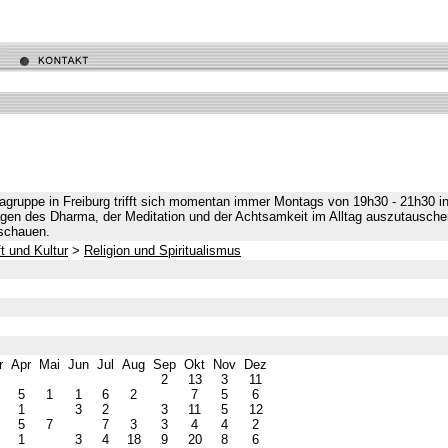
agruppe in Freiburg trifft sich momentan immer Montags von 19h30 - 21h30 i
gen des Dharma, der Meditation und der Achtsamkeit im Alltag auszutauschen. 
 schauen.
t und Kultur
>
Religion und Spiritualismus
r
Apr
Mai
Jun
Jul
Aug
Sep
Okt
Nov
Dez
2
13
3
11
5
1
1
6
2
7
5
6
1
3
2
3
11
5
12
2
5
7
7
3
3
4
4
2
1
3
4
18
9
20
8
6