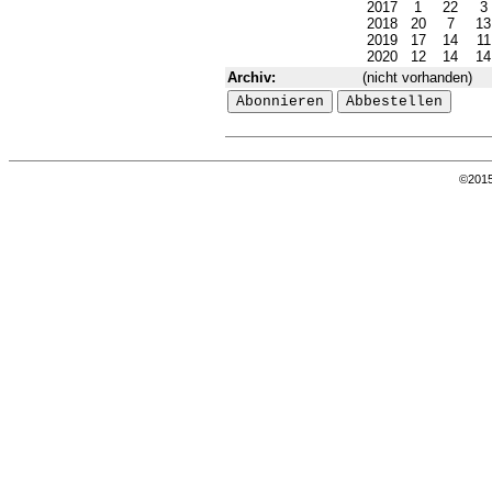
2017
1
22
3
2018
20
7
1
2019
17
14
1
2020
12
14
1
Archiv:
(nicht vorhanden)
©201