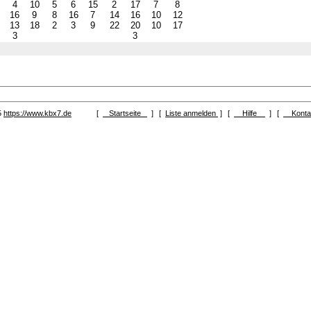
4
10
5
6
15
2
17
7
8
3
16
9
8
16
7
14
16
10
12
1
13
18
2
3
9
22
20
10
17
4
3
3
5
https://www.kbx7.de
[
Startseite
]
[
Liste anmelden
]
[
Hilfe
]
[
Kont