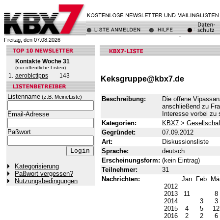
Freitag, den 07.08.2026
Kontakte Woche 31
(nur öffentliche-Listen)
1.
aerobictipps
143
Keksgruppe@kbx7.de
Listenname
(z.B. MeineListe)
Beschreibung:
Die offene Vipassan
anschließend zu Fra
Interesse vorbei zu
Email-Adresse
Kategorien:
KBX7
>
Gesellschaf
Paßwort
Gegründet:
07.09.2012
Art:
Diskussionsliste
Sprache:
deutsch
Erscheinungsform:
(kein Eintrag)
Kategorisierung
Teilnehmer:
31
Paßwort vergessen?
Nachrichten:
Jan
Feb
Mä
Nutzungsbedingungen
2012
2013
11
8
2014
3
3
2015
4
5
1
2016
2
2
6