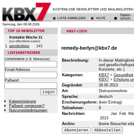
Samstag, den 08.08.2026
Kontakte Woche 31
(nur öffentliche-Listen)
1.
aerobictipps
143
remedy-berlyn@kbx7.de
Listenname
(z.B. MeineListe)
Beschreibung:
In dieser Mailinglis
und gesellschaftspol
Konzerte, etc.)
Email-Adresse
Kategorien:
KBX7
>
Gesundheit
KBX7
>
Erholung un
Paßwort
Gegründet:
28.05.2013
Art:
Diskussionsliste
Sprache:
deutsch
Kategorisierung
Erscheinungsform:
(kein Eintrag)
Paßwort vergessen?
Teilnehmer:
9
Nutzungsbedingungen
Nachrichten:
Jan
Feb
Mä
2013
Archiv:
(keine Besucher erla