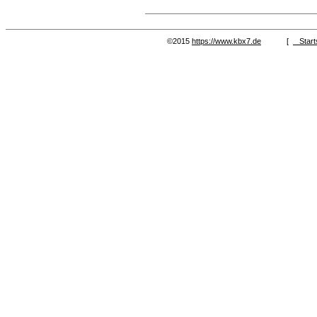
©2015
https://www.kbx7.de
[
Start