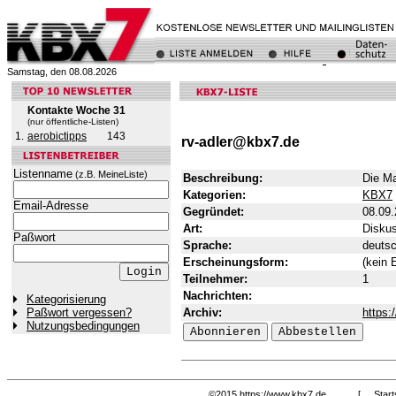
Samstag, den 08.08.2026
Kontakte Woche 31
(nur öffentliche-Listen)
1.
aerobictipps
143
rv-adler@kbx7.de
Listenname
(z.B. MeineListe)
Beschreibung:
Die Ma
Kategorien:
KBX7
Email-Adresse
Gegründet:
08.09
Art:
Diskus
Paßwort
Sprache:
deuts
Erscheinungsform:
(kein 
Teilnehmer:
1
Nachrichten:
Kategorisierung
Archiv:
https:
Paßwort vergessen?
Nutzungsbedingungen
©2015
https://www.kbx7.de
[
Start