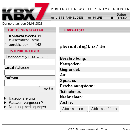
Donnerstag, den 06.08.2026
Kontakte Woche 31
(nur öffentliche-Listen)
1.
aerobictipps
143
ptw.matlab@kbx7.de
Listenname
(z.B. MeineListe)
Beschreibung:
Kategorien:
Email-Adresse
Gegründet:
Art:
Paßwort
Sprache:
Erscheinungsform:
Teilnehmer:
Nachrichten:
Kategorisierung
Archiv:
Paßwort vergessen?
Nutzungsbedingungen
©2015
https://www.kbx7.de
[
Start