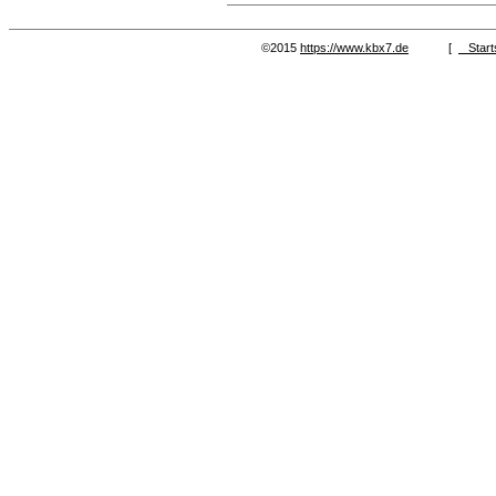
©2015
https://www.kbx7.de
[
Start