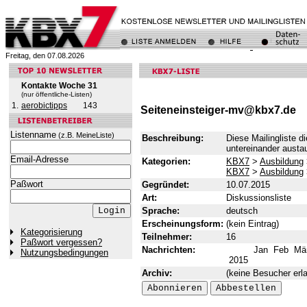
Freitag, den 07.08.2026
Kontakte Woche 31
(nur öffentliche-Listen)
1.
aerobictipps
143
Seiteneinsteiger-mv@kbx7.de
Listenname
(z.B. MeineListe)
Beschreibung:
Diese Mailingliste d
untereinander aust
Email-Adresse
Kategorien:
KBX7
>
Ausbildung
KBX7
>
Ausbildung
Paßwort
Gegründet:
10.07.2015
Art:
Diskussionsliste
Sprache:
deutsch
Erscheinungsform:
(kein Eintrag)
Kategorisierung
Teilnehmer:
16
Paßwort vergessen?
Nachrichten:
Jan
Feb
Mä
Nutzungsbedingungen
2015
Archiv:
(keine Besucher erla