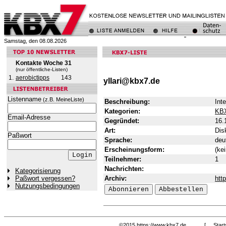
Samstag, den 08.08.2026
Kontakte Woche 31
(nur öffentliche-Listen)
1.
aerobictipps
143
yllari@kbx7.de
Listenname
(z.B. MeineListe)
Beschreibung:
Int
Kategorien:
KB
Email-Adresse
Gegründet:
16.
Art:
Dis
Paßwort
Sprache:
deu
Erscheinungsform:
(kei
Teilnehmer:
1
Nachrichten:
Kategorisierung
Archiv:
htt
Paßwort vergessen?
Nutzungsbedingungen
©2015
https://www.kbx7.de
[
Start