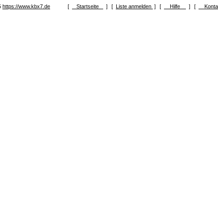
5
https://www.kbx7.de
[
Startseite
]
[
Liste anmelden
]
[
Hilfe
]
[
Kont