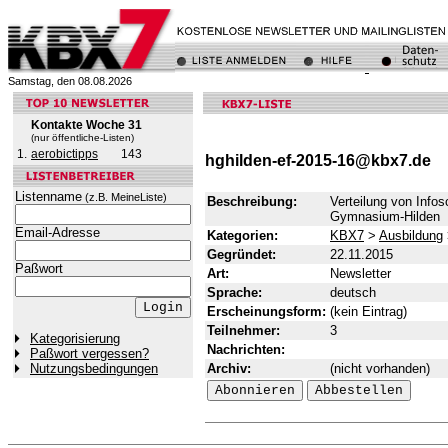
Samstag, den 08.08.2026
Kontakte Woche 31
(nur öffentliche-Listen)
1.
aerobictipps
143
hghilden-ef-2015-16@kbx7.de
Listenname
(z.B. MeineListe)
Beschreibung:
Verteilung von Info
Gymnasium-Hilden
Email-Adresse
Kategorien:
KBX7
>
Ausbildung
Gegründet:
22.11.2015
Paßwort
Art:
Newsletter
Sprache:
deutsch
Erscheinungsform:
(kein Eintrag)
Teilnehmer:
3
Kategorisierung
Nachrichten:
Paßwort vergessen?
Archiv:
(nicht vorhanden)
Nutzungsbedingungen