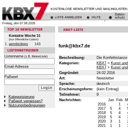
Freitag, den 07.08.2026
Kontakte Woche 31
(nur öffentliche-Listen)
1.
aerobictipps
143
funk@kbx7.de
Listenname
(z.B. MeineListe)
Beschreibung:
Die Konfettistanze
Kategorien:
KBX7
>
Kunst und
Email-Adresse
KBX7
>
Kunst und
Gegründet:
24.02.2016
Paßwort
Art:
Newsletter
Sprache:
deutsch
Erscheinungsform:
(kein Eintrag)
Teilnehmer:
9
Kategorisierung
Nachrichten:
Jan
Feb
M
Paßwort vergessen?
2016
1
Nutzungsbedingungen
2017
5
4
2018
5
4
2019
5
4
2020
3
1
2021
1
1