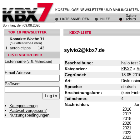
Sonntag, den 09.08.2026
Kontakte Woche 31
(nur öffentliche-Listen)
1.
aerobictipps
143
sylvio2@kbx7.de
Listenname
(z.B. MeineListe)
Beschreibung:
hallo test
Kategorien:
KBX7
>
A
Email-Adresse
Gegründet:
18.05.201
Art:
Diskussion
Paßwort
Sprache:
deutsch
Erscheinungsform:
(kein Eint
Teilnehmer:
4
Nachrichten:
Ja
Kategorisierung
2016
Paßwort vergessen?
2017
Nutzungsbedingungen
2018
2020
2021
2022
2023