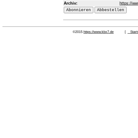
Archiv:
https://ww
©2015
https://www.kbx7.de
[
Start