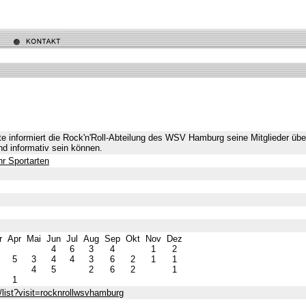
ste informiert die Rock'n'Roll-Abteilung des WSV Hamburg seine Mitglieder üb
nd informativ sein können.
r Sportarten
r
Apr
Mai
Jun
Jul
Aug
Sep
Okt
Nov
Dez
4
6
3
4
1
2
5
3
4
4
3
6
2
1
1
4
5
2
6
2
1
1
/list?visit=rocknrollwsvhamburg