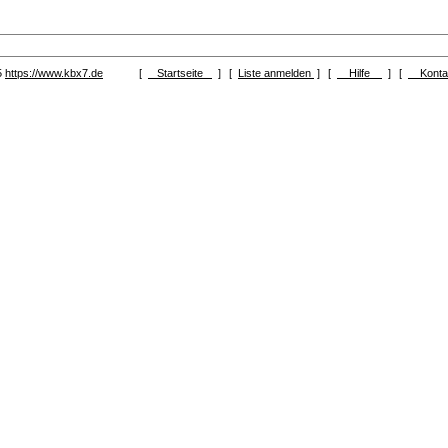
5
https://www.kbx7.de
[
Startseite
]
[
Liste anmelden
]
[
Hilfe
]
[
Kont