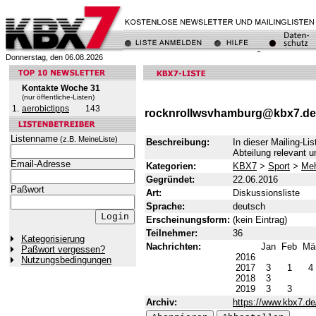
Donnerstag, den 06.08.2026
Kontakte Woche 31
(nur öffentliche-Listen)
1.
aerobictipps
143
rocknrollwsvhamburg@kbx7.de
Listenname
(z.B. MeineListe)
Beschreibung:
In dieser Mailing-Li
Abteilung relevant u
Email-Adresse
Kategorien:
KBX7
>
Sport
>
Meh
Gegründet:
22.06.2016
Paßwort
Art:
Diskussionsliste
Sprache:
deutsch
Erscheinungsform:
(kein Eintrag)
Teilnehmer:
36
Kategorisierung
Nachrichten:
Jan
Feb
Mä
Paßwort vergessen?
2016
Nutzungsbedingungen
2017
3
1
4
2018
3
2019
3
3
Archiv:
https://www.kbx7.de