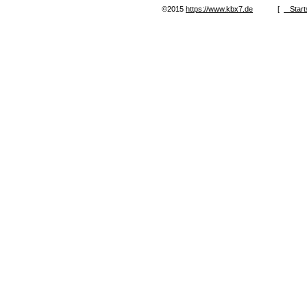
©2015
https://www.kbx7.de
[
Start