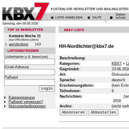
Samstag, den 08.08.2026
Kontakte Woche 31
(nur öffentliche-Listen)
1.
aerobictipps
143
HH-Nordlichter@kbx7.de
Listenname
(z.B. MeineListe)
Beschreibung:
Kategorien:
KBX7
>
L
Email-Adresse
Gegründet:
23.06.201
Art:
Diskussion
Paßwort
Sprache:
deutsch
Erscheinungsform:
(kein Eint
Teilnehmer:
6
Nachrichten:
Ja
Kategorisierung
2016
Paßwort vergessen?
Archiv:
(nicht vor
Nutzungsbedingungen