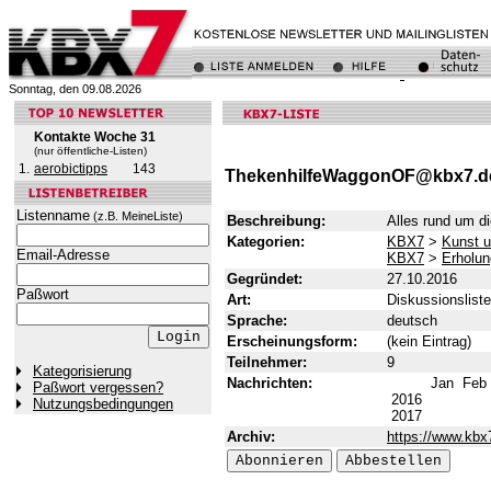
Sonntag, den 09.08.2026
Kontakte Woche 31
(nur öffentliche-Listen)
1.
aerobictipps
143
ThekenhilfeWaggonOF@kbx7.d
Listenname
(z.B. MeineListe)
Beschreibung:
Alles rund um d
Kategorien:
KBX7
>
Kunst u
Email-Adresse
KBX7
>
Erholun
Gegründet:
27.10.2016
Paßwort
Art:
Diskussionsliste
Sprache:
deutsch
Erscheinungsform:
(kein Eintrag)
Teilnehmer:
9
Kategorisierung
Nachrichten:
Jan
Feb
Paßwort vergessen?
2016
Nutzungsbedingungen
2017
Archiv:
https://www.kbx