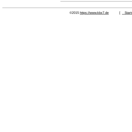
©2015
https://www.kbx7.de
[
Start