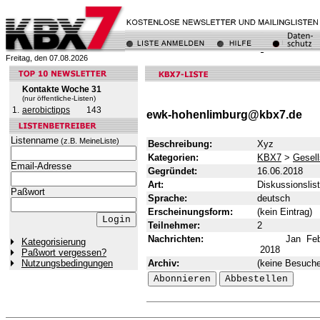
Freitag, den 07.08.2026
Kontakte Woche 31
(nur öffentliche-Listen)
1.
aerobictipps
143
ewk-hohenlimburg@kbx7.de
Listenname
(z.B. MeineListe)
Beschreibung:
Xyz
Kategorien:
KBX7
>
Gesell
Email-Adresse
Gegründet:
16.06.2018
Art:
Diskussionslis
Paßwort
Sprache:
deutsch
Erscheinungsform:
(kein Eintrag)
Teilnehmer:
2
Nachrichten:
Jan
Fe
Kategorisierung
2018
Paßwort vergessen?
Archiv:
(keine Besuche
Nutzungsbedingungen