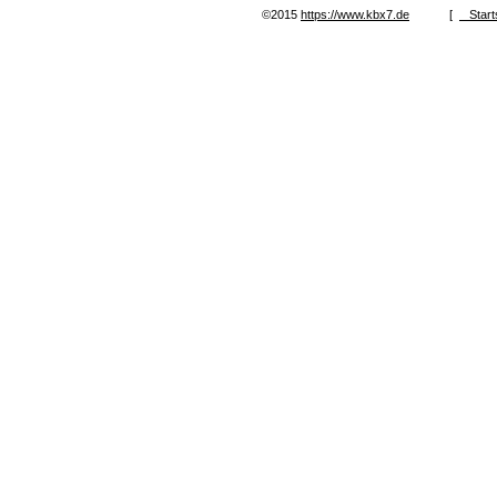
©2015
https://www.kbx7.de
[
Start