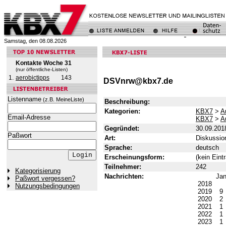
Samstag, den 08.08.2026
Kontakte Woche 31
(nur öffentliche-Listen)
1.
aerobictipps
143
DSVnrw@kbx7.de
Listenname
(z.B. MeineListe)
Beschreibung:
Kategorien:
KBX7
>
A
Email-Adresse
KBX7
>
A
Gegründet:
30.09.201
Paßwort
Art:
Diskussion
Sprache:
deutsch
Erscheinungsform:
(kein Eint
Teilnehmer:
242
Kategorisierung
Nachrichten:
Ja
Paßwort vergessen?
2018
Nutzungsbedingungen
2019
9
2020
2
2021
1
2022
1
2023
1