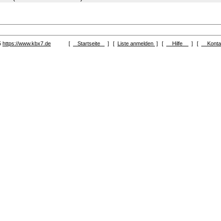
5
https://www.kbx7.de
[
Startseite
]
[
Liste anmelden
]
[
Hilfe
]
[
Kont