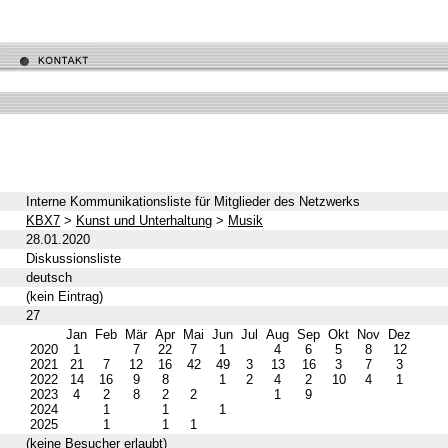
Interne Kommunikationsliste für Mitglieder des Netzwerks
KBX7
>
Kunst und Unterhaltung
>
Musik
28.01.2020
Diskussionsliste
deutsch
(kein Eintrag)
27
Jan
Feb
Mär
Apr
Mai
Jun
Jul
Aug
Sep
Okt
Nov
Dez
2020
1
7
22
7
1
4
6
5
8
12
2021
21
7
12
16
42
49
3
13
16
3
7
3
2022
14
16
9
8
1
2
4
2
10
4
1
2023
4
2
8
2
2
1
9
2024
1
1
1
2025
1
1
1
(keine Besucher erlaubt)