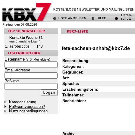
Freitag, den 07.08.2026
Kontakte Woche 31
(nur öffentliche-Listen)
1.
aerobictipps
143
fete-sachsen-anhalt@kbx7.de
Listenname
(z.B. MeineListe)
Beschreibung:
Kategorien:
Email-Adresse
Gegründet:
Art:
Paßwort
Sprache:
Erscheinungsform:
Teilnehmer:
Nachrichten:
Kategorisierung
Paßwort vergessen?
Nutzungsbedingungen
Archiv: