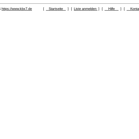
5
https://www.kbx7.de
[
Startseite
]
[
Liste anmelden
]
[
Hilfe
]
[
Kont