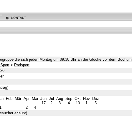
rgruppe die sich jeden Montag um 09:30 Uhr an der Glocke vor dem Bochumer
>
Sport
>
Radsport
020
er
ntrag)
an
Feb
Mär
Apr
Mai
Jun
Jul
Aug
Sep
Okt
Nov
Dez
17
2
3
4
10
1
5
1
2
4
esucher erlaubt)