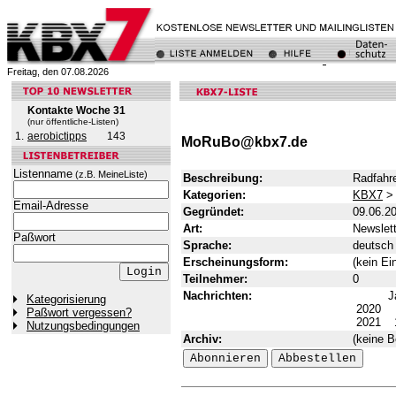
Freitag, den 07.08.2026
Kontakte Woche 31
(nur öffentliche-Listen)
1.
aerobictipps
143
MoRuBo@kbx7.de
Listenname
(z.B. MeineListe)
Beschreibung:
Radfahre
Kategorien:
KBX7
Email-Adresse
Gegründet:
09.06.2
Art:
Newslett
Paßwort
Sprache:
deutsch
Erscheinungsform:
(kein Ei
Teilnehmer:
0
Nachrichten:
J
Kategorisierung
2020
Paßwort vergessen?
2021
Nutzungsbedingungen
Archiv:
(keine B