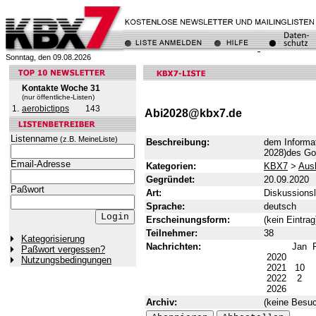
Sonntag, den 09.08.2026
Kontakte Woche 31
(nur öffentliche-Listen)
1.
aerobictipps
143
Abi2028@kbx7.de
Listenname
(z.B. MeineListe)
Beschreibung:
dem Informat
2028)des G
Email-Adresse
Kategorien:
KBX7
>
Aus
Gegründet:
20.09.2020
Paßwort
Art:
Diskussionsl
Sprache:
deutsch
Erscheinungsform:
(kein Eintrag
Teilnehmer:
38
Kategorisierung
Nachrichten:
Jan
Paßwort vergessen?
2020
Nutzungsbedingungen
2021
10
2022
2
2026
Archiv:
(keine Besuc