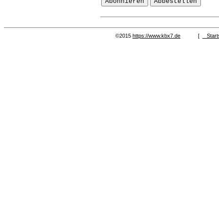
©2015
https://www.kbx7.de
[
Start