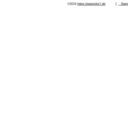
©2015
https://www.kbx7.de
[
Start