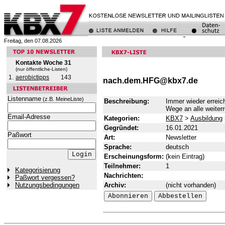
Freitag, den 07.08.2026
Kontakte Woche 31
(nur öffentliche-Listen)
1.
aerobictipps
143
nach.dem.HFG@kbx7.de
Listenname
(z.B. MeineListe)
Beschreibung:
Immer wieder erreic
Wege an alle weiterre
Email-Adresse
Kategorien:
KBX7
>
Ausbildung
Gegründet:
16.01.2021
Paßwort
Art:
Newsletter
Sprache:
deutsch
Erscheinungsform:
(kein Eintrag)
Teilnehmer:
1
Kategorisierung
Nachrichten:
Paßwort vergessen?
Archiv:
(nicht vorhanden)
Nutzungsbedingungen