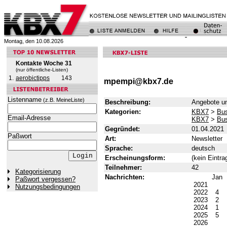
Montag, den 10.08.2026
Kontakte Woche 31
(nur öffentliche-Listen)
1.
aerobictipps
143
mpempi@kbx7.de
Listenname
(z.B. MeineListe)
Beschreibung:
Angebote un
Kategorien:
KBX7
>
Bus
Email-Adresse
KBX7
>
Bus
Gegründet:
01.04.2021
Paßwort
Art:
Newsletter
Sprache:
deutsch
Erscheinungsform:
(kein Eintra
Teilnehmer:
42
Kategorisierung
Nachrichten:
Jan
Paßwort vergessen?
2021
Nutzungsbedingungen
2022
4
2023
2
2024
1
2025
5
2026