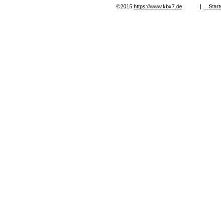
©2015
https://www.kbx7.de
[
Start