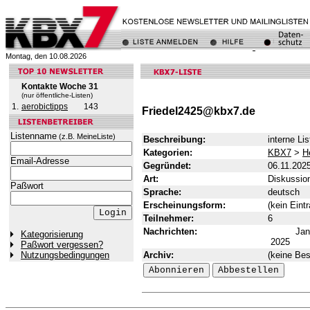
Montag, den 10.08.2026
Kontakte Woche 31
(nur öffentliche-Listen)
1.
aerobictipps
143
Friedel2425@kbx7.de
Listenname
(z.B. MeineListe)
Beschreibung:
interne Li
Kategorien:
KBX7
>
H
Email-Adresse
Gegründet:
06.11.202
Art:
Diskussion
Paßwort
Sprache:
deutsch
Erscheinungsform:
(kein Eintr
Teilnehmer:
6
Nachrichten:
Ja
Kategorisierung
2025
Paßwort vergessen?
Archiv:
(keine Bes
Nutzungsbedingungen