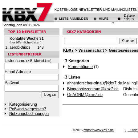
Sonntag, den 09.08.2026
Kontakte Woche 31
(nur öffentliche-Listen)
1.
aerobictipps
143
KBX7
>
Wissenschaft
>
Geisteswissens
Listenname
3 Kategorien
(z.B. MeineListe)
Stammbäume
(1)
Email-Adresse
3 Listen
Paßwort
ahnenforscher-trittau@kbx7.de
Mailingl
Biographiezentrum@kbx7.de
Diskuss
GeAGNM@kbx7.de
Genealo
Kategorisierung
Paßwort vergessen?
Nutzungsbedingungen
©2015
https://www.kbx7.de
[
Start