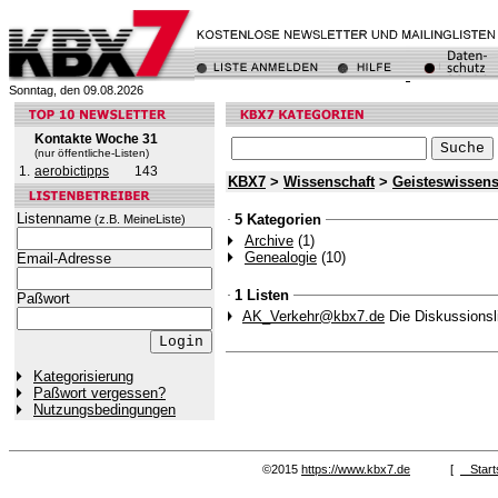
Sonntag, den 09.08.2026
Kontakte Woche 31
(nur öffentliche-Listen)
1.
aerobictipps
143
KBX7
>
Wissenschaft
>
Geisteswissens
Listenname
5 Kategorien
(z.B. MeineListe)
Archive
(1)
Genealogie
(10)
Email-Adresse
1 Listen
Paßwort
AK_Verkehr@kbx7.de
Die Diskussionsl
Kategorisierung
Paßwort vergessen?
Nutzungsbedingungen
©2015
https://www.kbx7.de
[
Start