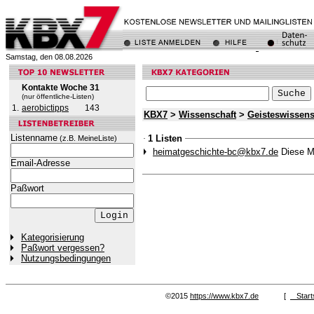
Samstag, den 08.08.2026
Kontakte Woche 31
(nur öffentliche-Listen)
1.
aerobictipps
143
KBX7
>
Wissenschaft
>
Geisteswissens
Listenname
1 Listen
(z.B. MeineListe)
heimatgeschichte-bc@kbx7.de
Diese M
Email-Adresse
Paßwort
Kategorisierung
Paßwort vergessen?
Nutzungsbedingungen
©2015
https://www.kbx7.de
[
Start