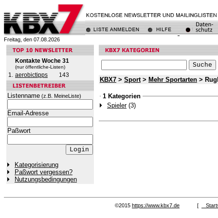
Freitag, den 07.08.2026
Kontakte Woche 31
(nur öffentliche-Listen)
1.
aerobictipps
143
KBX7
>
Sport
>
Mehr Sportarten
> Rug
Listenname
1 Kategorien
(z.B. MeineListe)
Spieler
(3)
Email-Adresse
Paßwort
Kategorisierung
Paßwort vergessen?
Nutzungsbedingungen
©2015
https://www.kbx7.de
[
Start